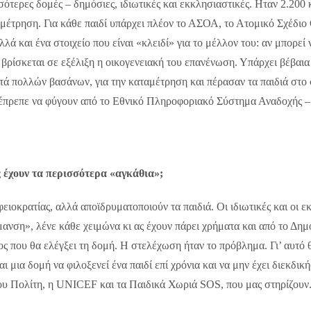
τερες δομές – δημόσιες, ιδιωτικές και εκκλησιαστικές. Ηταν 2.200 κ
ταμέτρηση. Για κάθε παιδί υπάρχει πλέον το ΑΣΟΑ, το Ατομικό Σχέδιο
αλλά και ένα στοιχείο που είναι «κλειδί» για το μέλλον του: αν μπορεί
ν βρίσκεται σε εξέλιξη η οικογενειακή του επανένωση. Υπάρχει βέβαια 
ά πολλών βασάνων, για την καταμέτρηση και πέρασαν τα παιδιά στο σ
α έπρεπε να φύγουν από τo Eθνικό Πληροφοριακό Σύστημα Αναδοχής – Υ
ς έχουν τα περισσότερα «αγκάθια»;
ιοκρατίας, αλλά αποϊδρυματοποιούν τα παιδιά. Οι ιδιωτικές και οι ε
ανση», λένε κάθε χειμώνα κι ας έχουν πάρει χρήματα και από το Δημ
ος που θα ελέγξει τη δομή. Η στελέχωση ήταν το πρόβλημα. Γι’ αυτό
αι μια δομή να φιλοξενεί ένα παιδί επί χρόνια και να μην έχει διεκδ
ου Πολίτη, η UNICEF και τα Παιδικά Χωριά SOS, που μας στηρίζουν