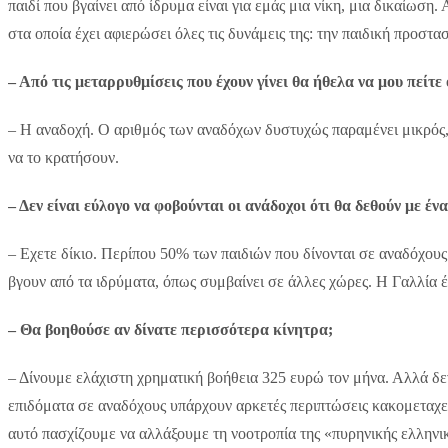
παιδί που βγαίνει από ίδρυμα είναι για εμάς μια νίκη, μια δικαίωση
στα οποία έχει αφιερώσει όλες τις δυνάμεις της: την παιδική προσ
– Από τις μεταρρυθμίσεις που έχουν γίνει θα ήθελα να μου πείτ
– Η αναδοχή. Ο αριθμός των αναδόχων δυστυχώς παραμένει μικρός, γ
να το κρατήσουν.
– Δεν είναι εύλογο να φοβούνται οι ανάδοχοι ότι θα δεθούν με έν
– Εχετε δίκιο. Περίπου 50% των παιδιών που δίνονται σε αναδόχους ε
βγουν από τα ιδρύματα, όπως συμβαίνει σε άλλες χώρες. Η Γαλλία έ
– Θα βοηθούσε αν δίνατε περισσότερα κίνητρα;
– Δίνουμε ελάχιστη χρηματική βοήθεια 325 ευρώ τον μήνα. Αλλά δε
επιδόματα σε αναδόχους υπάρχουν αρκετές περιπτώσεις κακομεταχείρι
αυτό πασχίζουμε να αλλάξουμε τη νοοτροπία της «πυρηνικής ελληνική