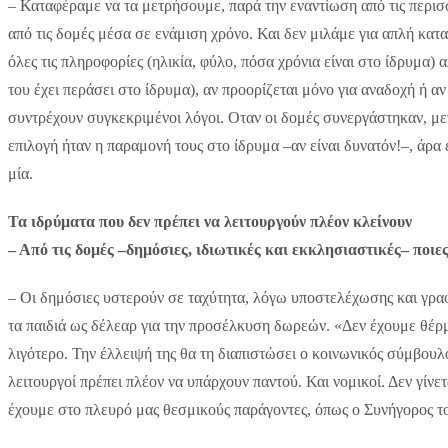
– Καταφέραμε να τα μετρήσουμε, παρά την εναντίωση από τις περισσό
από τις δομές μέσα σε ενάμιση χρόνο. Και δεν μιλάμε για απλή κα
όλες τις πληροφορίες (ηλικία, φύλο, πόσα χρόνια είναι στο ίδρυμα) 
του έχει περάσει στο ίδρυμα), αν προορίζεται μόνο για αναδοχή ή α
συντρέχουν συγκεκριμένοι λόγοι. Οταν οι δομές συνεργάστηκαν, μετ
επιλογή ήταν η παραμονή τους στο ίδρυμα –αν είναι δυνατόν!–, άρ
μία.
Τα ιδρύματα που δεν πρέπει να λειτουργούν πλέον κλείνουν
– Από τις δομές –δημόσιες, ιδιωτικές και εκκλησιαστικές– ποιε
– Οι δημόσιες υστερούν σε ταχύτητα, λόγω υποστελέχωσης και γραφε
τα παιδιά ως δέλεαρ για την προσέλκυση δωρεών. «Δεν έχουμε θέρμ
λιγότερο. Την έλλειψή της θα τη διαπιστώσει ο κοινωνικός σύμβουλ
λειτουργοί πρέπει πλέον να υπάρχουν παντού. Και νομικοί. Δεν γίνετ
έχουμε στο πλευρό μας θεσμικούς παράγοντες, όπως ο Συνήγορος τ