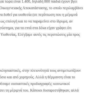
αι τώρα είναι 1.400, δηλαδή 800 παιδιά έχουν βγει
 Οικογενειακής Αποκατάστασης, το οποίο περιλαμβάνει
 να δοθεί για υιοθεσία (σε περίπτωση που η μέριμνά
ως επιλογή και το να παραμείνει στο ίδρυμα, αν
ύστημα, για τα επτά στα δέκα είχαν γράψει ότι
ιοθεσίας. Ελέγξαμε αυτές τις περιπτώσεις μία προς
κκλησιαστικές, στην πλειονότητά τους αντιμετωπίζουν
όσιο και από χορηγούς. Αλλά η θέρμανση είναι το
 θέσαμε ουσιαστικές προδιαγραφές: κοινωνικοί
ικήσει τη μέριμνά του. Κάποιοι δυσαρεστήθηκαν, αλλά
.