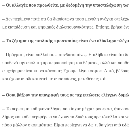
– Οι αλλαγές που προωθείτε, με δεδομένη την υποστελέχωση των
– Δεν περίμενα ποτέ ότι θα διαπίστωνα τόσο μεγάλη ανάγκη στελ
με εκπαίδευση και ψηφιακές διαλειτουργικότητες. Επίσης, βρήκα έν
– Το ζήτημα της παιδικής προστασίας είναι ένα ολόκληρο πλέγμ
– Πράγματι, είναι πολλοί οι… συνδαιτυμόνες. Η αλήθεια είναι ότι δ
πουθενά την απόλυτη προτεραιοποίηση του θέματος, αλλά και πουθεν
επιχείρημα είναι «τι να κάνουμε; Εχουμε λίγο κόσμο». Αυτό, βέβαια
και έχουν αποδεκατιστεί με αποσπάσεις, μεταθέσεις κ.ά.
– Οσοι βάζουν την υπογραφή τους σε περιπτώσεις ελέγχων δομώ
– Το περίφημο καθηκοντολόγιο, που ίσχυε μέχρι πρόσφατα, ήταν ασα
δήμος και κάθε περιφέρεια να έχουν τα δικά τους πρωτόκολλα και ν
πόσο μάλλον σκοπιμότητα. Είμαι περίεργη να δω τι θα γίνει από εδώ