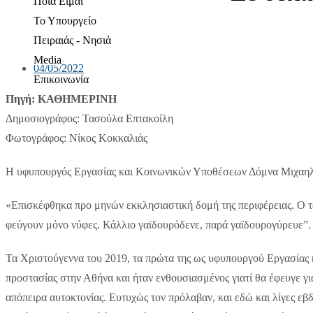
Ποια Είμαι
Το Υπουργείο
Πειραιάς - Νησιά
Media
04/05/2022
Επικοινωνία
Πηγή: ΚΑΘΗΜΕΡΙΝΗ
Δημοσιογράφος: Τασούλα Επτακοίλη
Φωτογράφος: Νίκος Κοκκαλιάς
Η υφυπουργός Εργασίας και Κοινωνικών Υποθέσεων Δόμνα Μιχαηλίδου
«Επισκέφθηκα προ μηνών εκκλησιαστική δομή της περιφέρειας. Ο το
φεύγουν μόνο νύφες. Κάλλιο γαϊδουρόδενε, παρά γαϊδουρογύρευε”.
Τα Χριστούγεννα του 2019, τα πρώτα της ως υφυπουργού Εργασίας 
προστασίας στην Αθήνα και ήταν ενθουσιασμένος γιατί θα έφευγε γ
απόπειρα αυτοκτονίας. Ευτυχώς τον πρόλαβαν, και εδώ και λίγες εβ