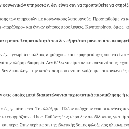
 κοινωνικών υπηρεσιών, δεν είναι σαν να προσπαθείτε να στηρίξε
έχωσης των υπηρεσιών με κοινωνικούς λειτουργούς. Προσπαθούμε να
α «παράθυρο» και έγιναν κάποιες προσλήψεις. Κινητοποίησα, όμως, κα
α: η αποτελεσματικότητά του δεν εξαρτάται μόνο από το υπουργεί
εν έχω γνωρίσει πολλούς δημάρχους και περιφερειάρχες που να είναι 
ά την πλήρη αδιαφορία. Δεν θέλω να είμαι άδικη απέναντί τους, έχο
, δεν δικαιολογεί την κατάσταση που αντιμετωπίζουμε: οι κοινωνικές
ν στις οποίες μετά διαπιστώνονται περιστατικά παραμέλησης ή κ
φές, γεμάτο κενά. Το αλλάξαμε. Πλέον υπάρχουν ενιαίοι κανόνες παν
α τα εφαρμόζουν ad hoc. Ευθύνες έως τώρα δεν αποδίδονταν, γιατί ήτ
 και πέρα. Στην περίπτωση της ιδιωτικής δομής φιλοξενίας ηλικιωμέν