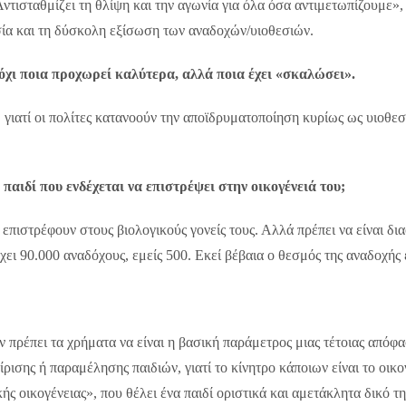
. Αντισταθμίζει τη θλίψη και την αγωνία για όλα όσα αντιμετωπίζουμε
τασία και τη δύσκολη εξίσωση των αναδοχών/υιοθεσιών.
ε όχι ποια προχωρεί καλύτερα, αλλά ποια έχει «σκαλώσει».
ιατί οι πολίτες κατανοούν την αποϊδρυματοποίηση κυρίως ως υιοθεσί
α παιδί που ενδέχεται να επιστρέψει στην οικογένειά του;
πιστρέφουν στους βιολογικούς γονείς τους. Αλλά πρέπει να είναι διαφο
χει 90.000 αναδόχους, εμείς 500. Εκεί βέβαια ο θεσμός της αναδοχή
ν πρέπει τα χρήματα να είναι η βασική παράμετρος μιας τέτοιας απόφ
σης ή παραμέλησης παιδιών, γιατί το κίνητρο κάποιων είναι το οικον
ς οικογένειας», που θέλει ένα παιδί οριστικά και αμετάκλητα δικό τη