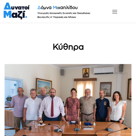
Δ
όμνα
Μ
ιχαηλίδου
Υπουργός Κοινωνικής Συνοχής και Οικογένειας
Βουλευτής Α' Πειραιώς και Νήσων
Κύθηρα