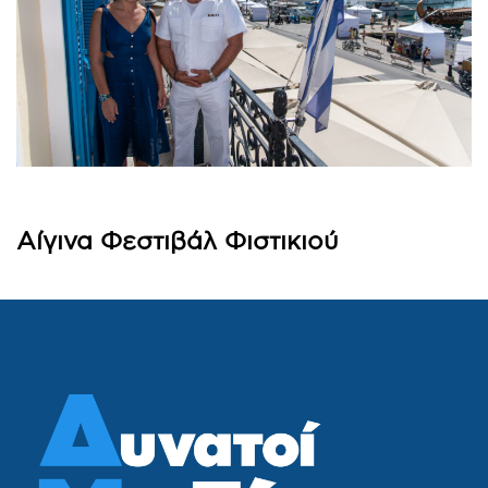
Αίγινα Φεστιβάλ Φιστικιού