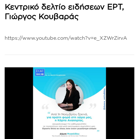
Κεντρικό δελτίο ειδήσεων ΕΡΤ,
Γιώργος Κουβαράς
https://www.youtube.com/watch?v=e_XZWrZirvA