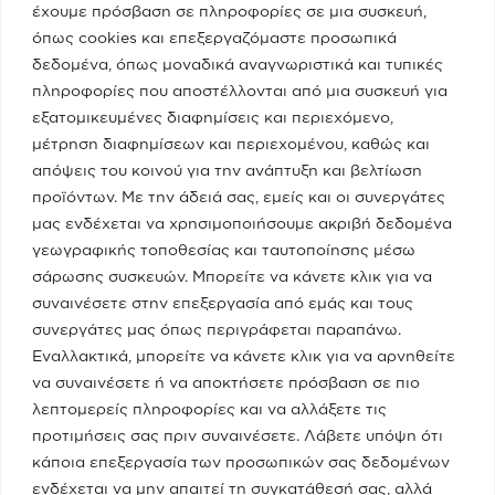
έχουμε πρόσβαση σε πληροφορίες σε μια συσκευή,
08/05/2023
όπως cookies και επεξεργαζόμαστε προσωπικά
δεδομένα, όπως μοναδικά αναγνωριστικά και τυπικές
Real fm / Νίκος Χατζηνικολάου
πληροφορίες που αποστέλλονται από μια συσκευή για
εξατομικευμένες διαφημίσεις και περιεχόμενο,
05/05/2023
μέτρηση διαφημίσεων και περιεχομένου, καθώς και
απόψεις του κοινού για την ανάπτυξη και βελτίωση
προϊόντων. Με την άδειά σας, εμείς και οι συνεργάτες
Κατηγορίες
μας ενδέχεται να χρησιμοποιήσουμε ακριβή δεδομένα
γεωγραφικής τοποθεσίας και ταυτοποίησης μέσω
Ποια Είμαι
σάρωσης συσκευών. Μπορείτε να κάνετε κλικ για να
συναινέσετε στην επεξεργασία από εμάς και τους
συνεργάτες μας όπως περιγράφεται παραπάνω.
Το Υπουργείο
Εναλλακτικά, μπορείτε να κάνετε κλικ για να αρνηθείτε
να συναινέσετε ή να αποκτήσετε πρόσβαση σε πιο
λεπτομερείς πληροφορίες και να αλλάξετε τις
Πειραιάς - Νησιά
προτιμήσεις σας πριν συναινέσετε. Λάβετε υπόψη ότι
κάποια επεξεργασία των προσωπικών σας δεδομένων
ενδέχεται να μην απαιτεί τη συγκατάθεσή σας, αλλά
Media