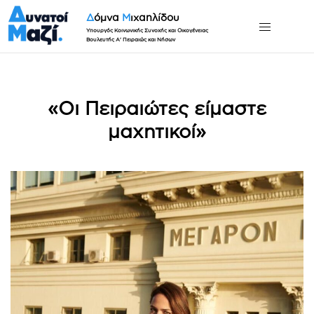
Δ
όμνα
Μ
ιχαηλίδου
Υπουργός Κοινωνικής Συνοχής και Οικογένειας
Βουλευτής Α' Πειραιώς και Νήσων
«Οι Πειραιώτες είμαστε
μαχητικοί»