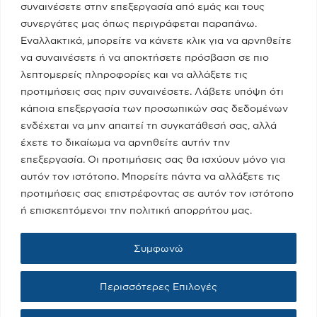
συναινέσετε στην επεξεργασία από εμάς και τους
συνεργάτες μας όπως περιγράφεται παραπάνω.
Εναλλακτικά, μπορείτε να κάνετε κλικ για να αρνηθείτε
να συναινέσετε ή να αποκτήσετε πρόσβαση σε πιο
λεπτομερείς πληροφορίες και να αλλάξετε τις
προτιμήσεις σας πριν συναινέσετε. Λάβετε υπόψη ότι
κάποια επεξεργασία των προσωπικών σας δεδομένων
ενδέχεται να μην απαιτεί τη συγκατάθεσή σας, αλλά
έχετε το δικαίωμα να αρνηθείτε αυτήν την
Τελευταία Νέα
επεξεργασία. Οι προτιμήσεις σας θα ισχύουν μόνο για
Παραπολιτικά 90.1 / Δημήτρης
αυτόν τον ιστότοπο. Μπορείτε πάντα να αλλάξετε τις
Τάκης, Χριστίνα Κοραή
προτιμήσεις σας επιστρέφοντας σε αυτόν τον ιστότοπο
08/05/2023
ή επισκεπτόμενοι την πολιτική απορρήτου μας.
Συμφωνώ
Real fm / Νίκος Χατζηνικολάου
05/05/2023
Περισσότερες Επιλογές