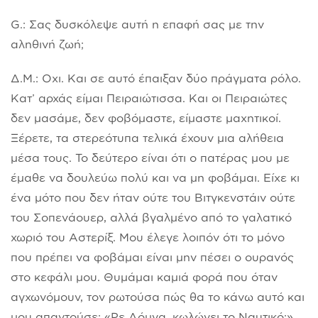
G.: Σας δυσκόλεψε αυτή η επαφή σας με την
αληθινή ζωή;
Δ.Μ.: Οχι. Και σε αυτό έπαιξαν δύο πράγματα ρόλο.
Κατ’ αρχάς είμαι Πειραιώτισσα. Και οι Πειραιώτες
δεν μασάμε, δεν φοβόμαστε, είμαστε μαχητικοί.
Ξέρετε, τα στερεότυπα τελικά έχουν μια αλήθεια
μέσα τους. Το δεύτερο είναι ότι ο πατέρας μου με
έμαθε να δουλεύω πολύ και να μη φοβάμαι. Είχε κι
ένα μότο που δεν ήταν ούτε του Βιτγκενστάιν ούτε
του Σοπενάουερ, αλλά βγαλμένο από το γαλατικό
χωριό του Αστερίξ. Μου έλεγε λοιπόν ότι το μόνο
που πρέπει να φοβάμαι είναι μην πέσει ο ουρανός
στο κεφάλι μου. Θυμάμαι καμιά φορά που όταν
αγχωνόμουν, τον ρωτούσα πώς θα το κάνω αυτό και
μου απαντούσε: «Ρε Δόμνα, κωλώνει το Ναυτικό;».