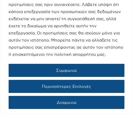
προτιμήσεις σας πριν συναινέσετε. Λάβετε υπόψη ότι
κάποια επεξεργασία των προσωπικών σας δεδομένων
ενδέχεται να μην απαιτεί τη συγκατάθεσή σας, αλλά
έχετε το δικαίωμα να αρνηθείτε αυτήν την
Τελευταία Νέα
επεξεργασία. Οι προτιμήσεις σας θα ισχύουν μόνο για
Παραπολιτικά 90.1 / Δημήτρης
αυτόν τον ιστότοπο. Μπορείτε πάντα να αλλάξετε τις
Τάκης, Χριστίνα Κοραή
προτιμήσεις σας επιστρέφοντας σε αυτόν τον ιστότοπο
08/05/2023
ή επισκεπτόμενοι την πολιτική απορρήτου μας.
Συμφωνώ
Real fm / Νίκος Χατζηνικολάου
05/05/2023
Περισσότερες Επιλογές
Διαφωνώ
Κατηγορίες
Ποια Είμαι