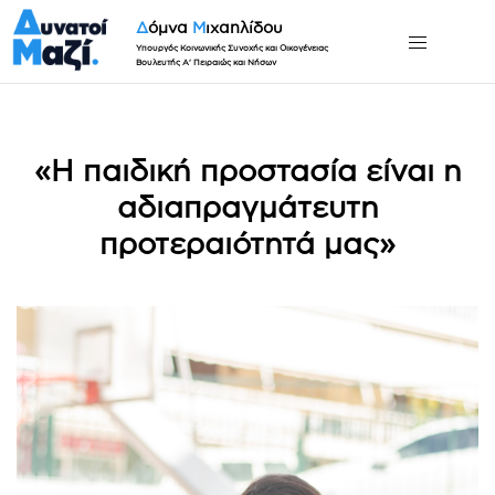
Δ
όμνα
Μ
ιχαηλίδου
Υπουργός Κοινωνικής Συνοχής και Οικογένειας
Βουλευτής Α' Πειραιώς και Νήσων
«Η παιδική προστασία είναι η
αδιαπραγμάτευτη
προτεραιότητά μας»