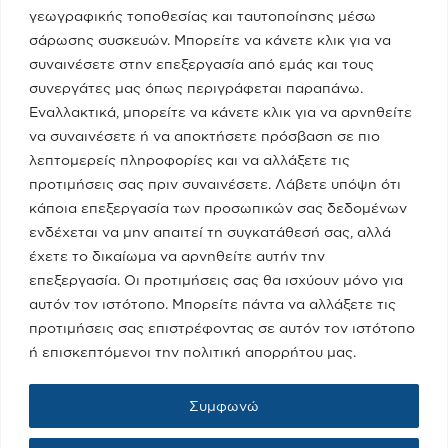
γεωγραφικής τοποθεσίας και ταυτοποίησης μέσω
Ποια Είμαι
σάρωσης συσκευών. Μπορείτε να κάνετε κλικ για να
συναινέσετε στην επεξεργασία από εμάς και τους
συνεργάτες μας όπως περιγράφεται παραπάνω.
Το Υπουργείο
Εναλλακτικά, μπορείτε να κάνετε κλικ για να αρνηθείτε
να συναινέσετε ή να αποκτήσετε πρόσβαση σε πιο
λεπτομερείς πληροφορίες και να αλλάξετε τις
Πειραιάς - Νησιά
προτιμήσεις σας πριν συναινέσετε. Λάβετε υπόψη ότι
κάποια επεξεργασία των προσωπικών σας δεδομένων
ενδέχεται να μην απαιτεί τη συγκατάθεσή σας, αλλά
Media
έχετε το δικαίωμα να αρνηθείτε αυτήν την
επεξεργασία. Οι προτιμήσεις σας θα ισχύουν μόνο για
αυτόν τον ιστότοπο. Μπορείτε πάντα να αλλάξετε τις
Επικοινωνία
προτιμήσεις σας επιστρέφοντας σε αυτόν τον ιστότοπο
ή επισκεπτόμενοι την πολιτική απορρήτου μας.
Όροι Χρήσης
Συμφωνώ
Πολιτική Cookies