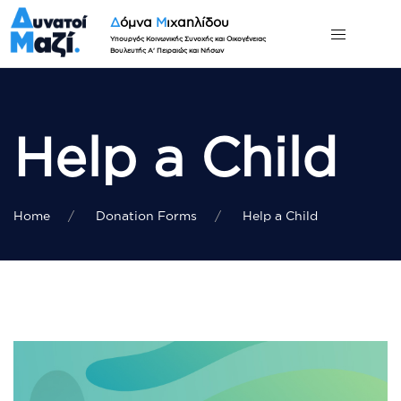
Δ
όμνα
Μ
ιχαηλίδου
Υπουργός Κοινωνικής Συνοχής και Οικογένειας
Βουλευτής Α' Πειραιώς και Νήσων
Help a Child
Home
Donation Forms
Help a Child