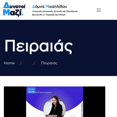
Δ
όμνα
Μ
ιχαηλίδου
Υπουργός Κοινωνικής Συνοχής και Οικογένειας
Βουλευτής Α' Πειραιώς και Νήσων
Πειραιάς
Home
Πειραιάς