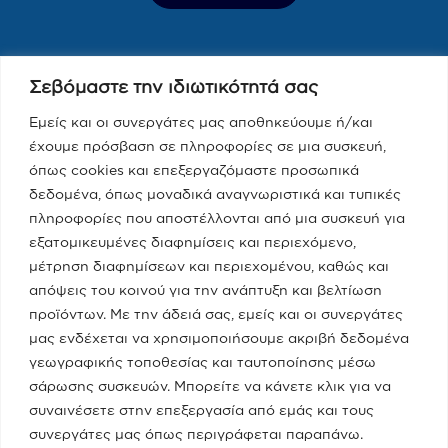
Τελευταία Νέα
Σεβόμαστε την ιδιωτικότητά σας
Παραπολιτικά 90.1 / Δημήτρης
Τάκης, Χριστίνα Κοραή
Εμείς και οι συνεργάτες μας αποθηκεύουμε ή/και
έχουμε πρόσβαση σε πληροφορίες σε μια συσκευή,
08/05/2023
όπως cookies και επεξεργαζόμαστε προσωπικά
δεδομένα, όπως μοναδικά αναγνωριστικά και τυπικές
Real fm / Νίκος Χατζηνικολάου
πληροφορίες που αποστέλλονται από μια συσκευή για
εξατομικευμένες διαφημίσεις και περιεχόμενο,
05/05/2023
μέτρηση διαφημίσεων και περιεχομένου, καθώς και
απόψεις του κοινού για την ανάπτυξη και βελτίωση
προϊόντων. Με την άδειά σας, εμείς και οι συνεργάτες
Κατηγορίες
μας ενδέχεται να χρησιμοποιήσουμε ακριβή δεδομένα
γεωγραφικής τοποθεσίας και ταυτοποίησης μέσω
Ποια Είμαι
σάρωσης συσκευών. Μπορείτε να κάνετε κλικ για να
συναινέσετε στην επεξεργασία από εμάς και τους
συνεργάτες μας όπως περιγράφεται παραπάνω.
Το Υπουργείο