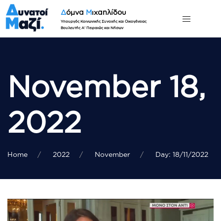
Δ
όμνα
Μ
ιχαηλίδου
Υπουργός Κοινωνικής Συνοχής και Οικογένειας
Βουλευτής Α' Πειραιώς και Νήσων
November 18,
2022
Home
2022
November
Day: 18/11/2022