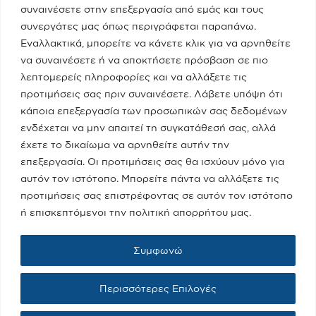
συναινέσετε στην επεξεργασία από εμάς και τους
συνεργάτες μας όπως περιγράφεται παραπάνω.
Το Υπουργείο
Εναλλακτικά, μπορείτε να κάνετε κλικ για να αρνηθείτε
να συναινέσετε ή να αποκτήσετε πρόσβαση σε πιο
λεπτομερείς πληροφορίες και να αλλάξετε τις
Πειραιάς - Νησιά
προτιμήσεις σας πριν συναινέσετε. Λάβετε υπόψη ότι
κάποια επεξεργασία των προσωπικών σας δεδομένων
ενδέχεται να μην απαιτεί τη συγκατάθεσή σας, αλλά
Media
έχετε το δικαίωμα να αρνηθείτε αυτήν την
επεξεργασία. Οι προτιμήσεις σας θα ισχύουν μόνο για
αυτόν τον ιστότοπο. Μπορείτε πάντα να αλλάξετε τις
Επικοινωνία
προτιμήσεις σας επιστρέφοντας σε αυτόν τον ιστότοπο
ή επισκεπτόμενοι την πολιτική απορρήτου μας.
Όροι Χρήσης
Συμφωνώ
Πολιτική Cookies
Περισσότερες Επιλογές
Πολιτική Προστασίας Προσωπικών Δεδομένων