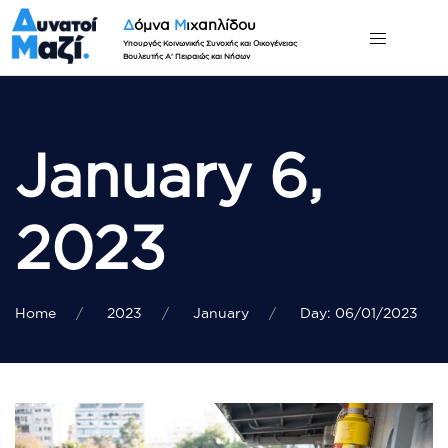
Δ
όμνα
Μ
ιχαηλίδου
Υπουργός Κοινωνικής Συνοχής και Οικογένειας
Βουλευτής Α' Πειραιώς και Νήσων
January 6,
2023
Home
2023
January
Day: 06/01/2023