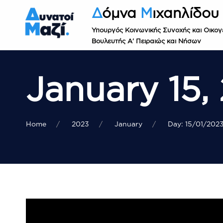
Δ
όμνα
Μ
ιχαηλίδου
Υπουργός Κοινωνικής Συνοχής και Οικογ
Βουλευτής Α' Πειραιώς και Νήσων
January 15,
Home
2023
January
Day: 15/01/202