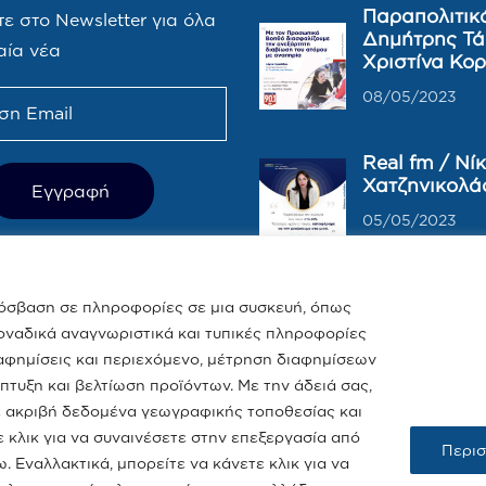
Παραπολιτικά
ε στο Newsletter για όλα
Δημήτρης Τά
αία νέα
Χριστίνα Κο
08/05/2023
Real fm / Νί
Χατζηνικολά
05/05/2023
ρόσβαση σε πληροφορίες σε μια συσκευή, όπως
ναδικά αναγνωριστικά και τυπικές πληροφορίες
αφημίσεις και περιεχόμενο, μέτρηση διαφημίσεων
άπτυξη και βελτίωση προϊόντων. Με την άδειά σας,
με ακριβή δεδομένα γεωγραφικής τοποθεσίας και
κλικ για να συναινέσετε στην επεξεργασία από
Περισ
 Εναλλακτικά, μπορείτε να κάνετε κλικ για να