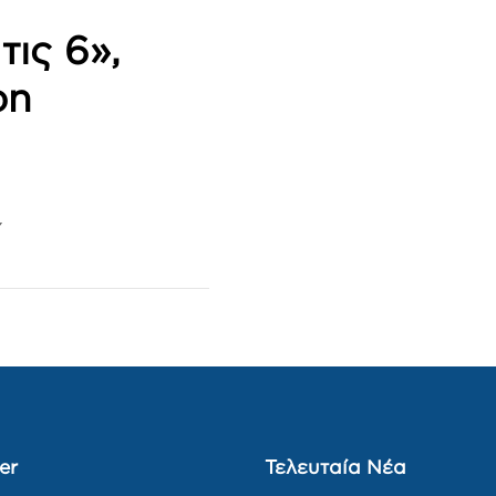
ις 6»,
ρη
Y
er
Τελευταία Νέα