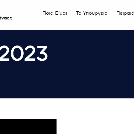
Ποια Είμαι
Το Υπουργείο
Πειραι
ένειας
 2023
3