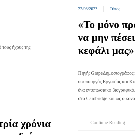
22/03/2023
Τύπος
«Το μόνο πρ
να μην πέσε
 τους ήχους της
κεφάλι μας»
Πηγή: GrapeΔημοσιογράφος:
υφυπουργός Εργασίας και Κοι
ένα εντυπωσιακό βιογραφικό
στο Cambridge και ως οικον
τρία χρόνια
Continue Reading