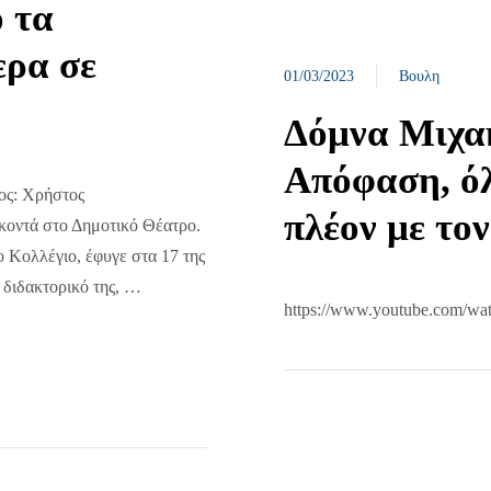
ό τα
ερα σε
01/03/2023
Βουλη
Δόμνα Μιχα
Απόφαση, όλ
ος: Χρήστος
πλέον με το
κοντά στο Δημοτικό Θέατρο.
 Κολλέγιο, έφυγε στα 17 της
 διδακτορικό της, …
https://www.youtube.com/wa