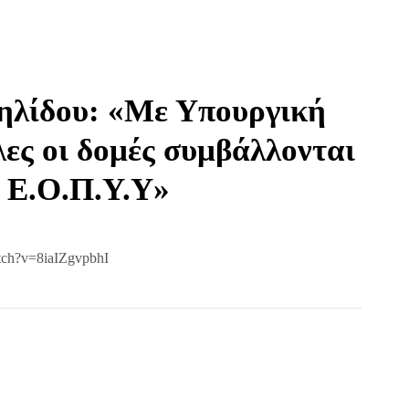
ηλίδου: «Με Υπουργική
ες οι δομές συμβάλλονται
ν Ε.Ο.Π.Υ.Υ»
tch?v=8iaIZgvpbhI