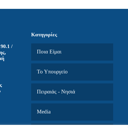
Κατηγορίες
90.1 /
Ποια Είμαι
ης,
αή
Το Υπουργείο
ς
υ
Πειραιάς - Νησιά
Media