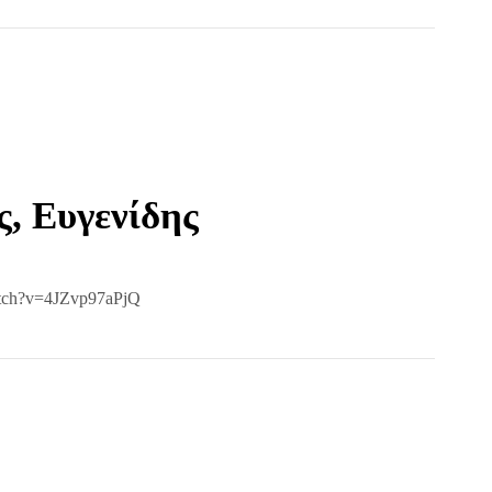
ς, Ευγενίδης
atch?v=4JZvp97aPjQ