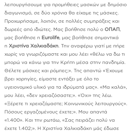
λειτουργήσουμε για προμήθειες μασκών με δημόσιο
διαγωνισμό, σε δύο χρόνια θα είχαμε τις μάσκες.
Προχωρήσαμε, λοιπόν, σε πολλές συμπράξεις και
δωρεές από ιδιώτες. Μας βοήθησε πολύ ο
ΟΠΑΠ
,
μας βοήθησε η
Eurolife
, μας βοήθησε σημαντικά
η
Χριστίνα Χαλκιαδάκη
. Την αναφέρω γιατί με πήρε
χωρίς να γνωριζόμαστε και μου λέει «θέλω να δω τι
μπορώ να κάνω για την Κρήτη μέσα στην πανδημία.
Θέλετε μάσκες και ρόμπες;». Της απαντώ «Έχουμε
βρει χορηγίες, είμαστε εντάξει με όλο το
υγειονομικό υλικό για τα ιδρύματά μας». «Μα καλά»,
μου λέει, «δεν χρειαζόσαστε;». «Όχι» της λέω.
«Ξέρετε τι χρειαζόμαστε; Κοινωνικούς λειτουργούς».
Πόσους εργαζομένους έχετε;». Μου απαντά
«1.400». Και την ρωτάω, «Σας πειράζει πολύ να
έχετε 1.402;». Η Χριστίνα Χαλκιαδάκη μάς έδωσε