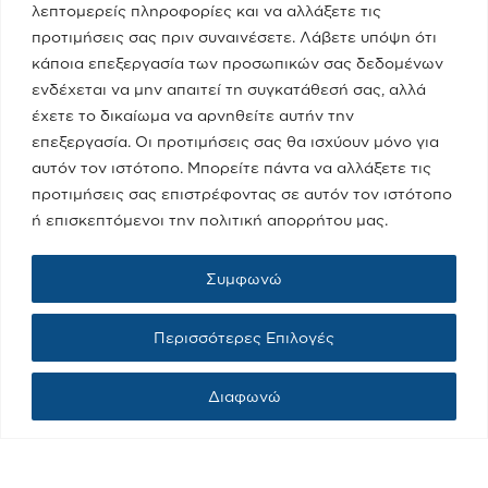
λεπτομερείς πληροφορίες και να αλλάξετε τις
προτιμήσεις σας πριν συναινέσετε. Λάβετε υπόψη ότι
κάποια επεξεργασία των προσωπικών σας δεδομένων
ενδέχεται να μην απαιτεί τη συγκατάθεσή σας, αλλά
έχετε το δικαίωμα να αρνηθείτε αυτήν την
Τελευταία Νέα
επεξεργασία. Οι προτιμήσεις σας θα ισχύουν μόνο για
Παραπολιτικά 90.1 / Δημήτρης
αυτόν τον ιστότοπο. Μπορείτε πάντα να αλλάξετε τις
Τάκης, Χριστίνα Κοραή
προτιμήσεις σας επιστρέφοντας σε αυτόν τον ιστότοπο
08/05/2023
ή επισκεπτόμενοι την πολιτική απορρήτου μας.
Συμφωνώ
Real fm / Νίκος Χατζηνικολάου
05/05/2023
Περισσότερες Επιλογές
Διαφωνώ
Κατηγορίες
Ποια Είμαι