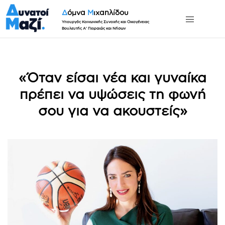
Δ
όμνα
Μ
ιχαηλίδου
Υπουργός Κοινωνικής Συνοχής και Οικογένειας
Βουλευτής Α' Πειραιώς και Νήσων
«Όταν είσαι νέα και γυναίκα
πρέπει να υψώσεις τη φωνή
σου για να ακουστείς»