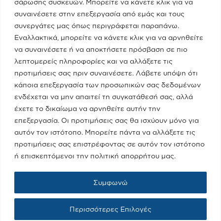
σάρωσης συσκευών. Μπορείτε να κάνετε κλικ για να
συναινέσετε στην επεξεργασία από εμάς και τους
συνεργάτες μας όπως περιγράφεται παραπάνω.
Το Υπουργείο
Εναλλακτικά, μπορείτε να κάνετε κλικ για να αρνηθείτε
να συναινέσετε ή να αποκτήσετε πρόσβαση σε πιο
Πειραιάς - Νησιά
λεπτομερείς πληροφορίες και να αλλάξετε τις
προτιμήσεις σας πριν συναινέσετε. Λάβετε υπόψη ότι
κάποια επεξεργασία των προσωπικών σας δεδομένων
Media
ενδέχεται να μην απαιτεί τη συγκατάθεσή σας, αλλά
έχετε το δικαίωμα να αρνηθείτε αυτήν την
επεξεργασία. Οι προτιμήσεις σας θα ισχύουν μόνο για
Επικοινωνία
αυτόν τον ιστότοπο. Μπορείτε πάντα να αλλάξετε τις
προτιμήσεις σας επιστρέφοντας σε αυτόν τον ιστότοπο
ή επισκεπτόμενοι την πολιτική απορρήτου μας.
Όροι Χρήσης
Συμφωνώ
Πολιτική Cookies
Περισσότερες Επιλογές
Πολιτική Προστασίας Προσωπικών Δεδομένων