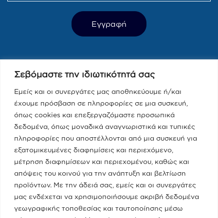
Τελευταία Νέα
Σεβόμαστε την ιδιωτικότητά σας
Παραπολιτικά 90.1 / Δημήτρης
Τάκης, Χριστίνα Κοραή
Εμείς και οι συνεργάτες μας αποθηκεύουμε ή/και
έχουμε πρόσβαση σε πληροφορίες σε μια συσκευή,
08/05/2023
όπως cookies και επεξεργαζόμαστε προσωπικά
δεδομένα, όπως μοναδικά αναγνωριστικά και τυπικές
Real fm / Νίκος Χατζηνικολάου
πληροφορίες που αποστέλλονται από μια συσκευή για
εξατομικευμένες διαφημίσεις και περιεχόμενο,
05/05/2023
μέτρηση διαφημίσεων και περιεχομένου, καθώς και
απόψεις του κοινού για την ανάπτυξη και βελτίωση
προϊόντων. Με την άδειά σας, εμείς και οι συνεργάτες
Κατηγορίες
μας ενδέχεται να χρησιμοποιήσουμε ακριβή δεδομένα
γεωγραφικής τοποθεσίας και ταυτοποίησης μέσω
Ποια Είμαι