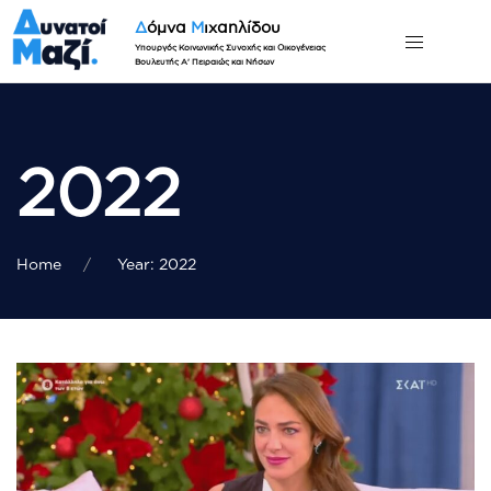
Δ
όμνα
Μ
ιχαηλίδου
Υπουργός Κοινωνικής Συνοχής και Οικογένειας
Βουλευτής Α' Πειραιώς και Νήσων
2022
Home
Year: 2022