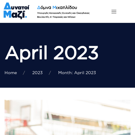
Δ
όμνα
Μ
ιχαηλίδου
Υπουργός Κοινωνικής Συνοχής και Οικογένειας
Βουλευτής Α' Πειραιώς και Νήσων
April 2023
Home
2023
Month: April 2023