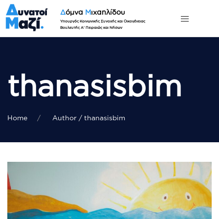
Δ
όμνα
Μ
ιχαηλίδου
Υπουργός Κοινωνικής Συνοχής και Οικογένειας
Βουλευτής Α' Πειραιώς και Νήσων
thanasisbim
Home
Author / thanasisbim