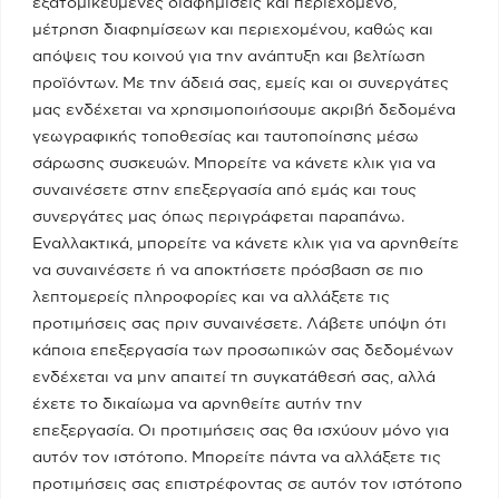
εξατομικευμένες διαφημίσεις και περιεχόμενο,
05/05/2023
μέτρηση διαφημίσεων και περιεχομένου, καθώς και
απόψεις του κοινού για την ανάπτυξη και βελτίωση
προϊόντων. Με την άδειά σας, εμείς και οι συνεργάτες
Κατηγορίες
μας ενδέχεται να χρησιμοποιήσουμε ακριβή δεδομένα
γεωγραφικής τοποθεσίας και ταυτοποίησης μέσω
Ποια Είμαι
σάρωσης συσκευών. Μπορείτε να κάνετε κλικ για να
συναινέσετε στην επεξεργασία από εμάς και τους
συνεργάτες μας όπως περιγράφεται παραπάνω.
Το Υπουργείο
Εναλλακτικά, μπορείτε να κάνετε κλικ για να αρνηθείτε
να συναινέσετε ή να αποκτήσετε πρόσβαση σε πιο
λεπτομερείς πληροφορίες και να αλλάξετε τις
Πειραιάς - Νησιά
προτιμήσεις σας πριν συναινέσετε. Λάβετε υπόψη ότι
κάποια επεξεργασία των προσωπικών σας δεδομένων
ενδέχεται να μην απαιτεί τη συγκατάθεσή σας, αλλά
Media
έχετε το δικαίωμα να αρνηθείτε αυτήν την
επεξεργασία. Οι προτιμήσεις σας θα ισχύουν μόνο για
αυτόν τον ιστότοπο. Μπορείτε πάντα να αλλάξετε τις
Επικοινωνία
προτιμήσεις σας επιστρέφοντας σε αυτόν τον ιστότοπο