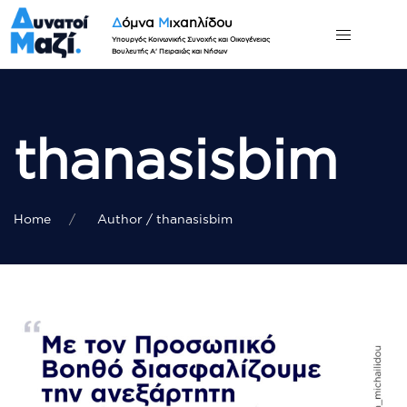
Δ
όμνα
Μ
ιχαηλίδου
Υπουργός Κοινωνικής Συνοχής και Οικογένειας
Βουλευτής Α' Πειραιώς και Νήσων
thanasisbim
Home
Author / thanasisbim