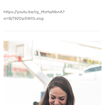
https://youtu.be/rg_MzHqNbnA?
si=8jT92Dp5Wt1Lsisg